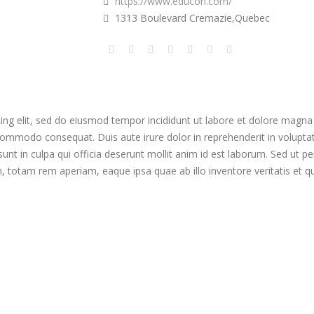
https://www.educon.com/
1313 Boulevard Cremazie,Quebec
ing elit, sed do eiusmod tempor incididunt ut labore et dolore magna
 commodo consequat. Duis aute irure dolor in reprehenderit in voluptate 
nt in culpa qui officia deserunt mollit anim id est laborum. Sed ut per
otam rem aperiam, eaque ipsa quae ab illo inventore veritatis et qua