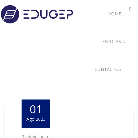
HOME
ESCOLAS
CONTACTOS
01
Ago 2023
admin_aejms