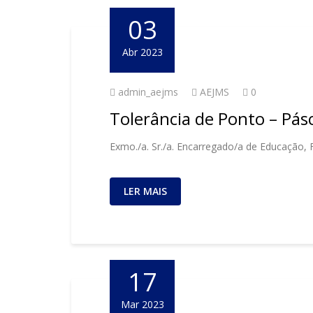
03
Abr 2023
admin_aejms
AEJMS
0
Tolerância de Ponto – Pás
Exmo./a. Sr./a. Encarregado/a de Educação, 
LER MAIS
17
Mar 2023