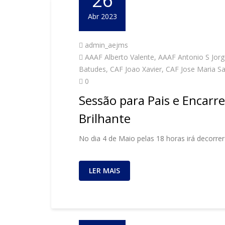
26
Abr 2023
admin_aejms
AAAF Alberto Valente
,
AAAF Antonio S Jorg
Batudes
,
CAF Joao Xavier
,
CAF Jose Maria S
0
Sessão para Pais e Encarr
Brilhante
No dia 4 de Maio pelas 18 horas irá decor
LER MAIS