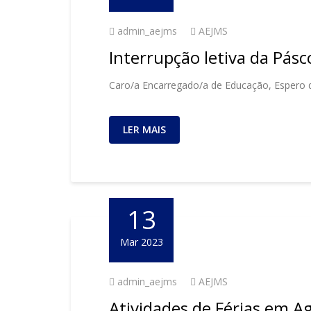
admin_aejms
AEJMS
Interrupção letiva da Pásc
Caro/a Encarregado/a de Educação, Espero q
LER MAIS
13
Mar 2023
admin_aejms
AEJMS
Atividades de Férias em A