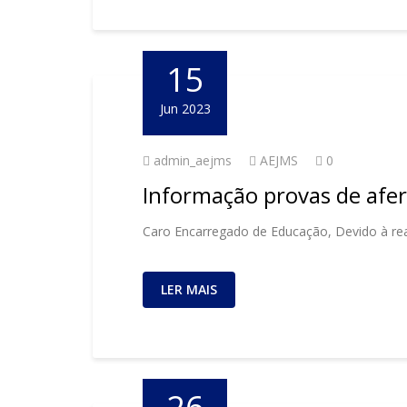
15
Jun 2023
admin_aejms
AEJMS
0
Informação provas de afer
Caro Encarregado de Educação, Devido à real
LER MAIS