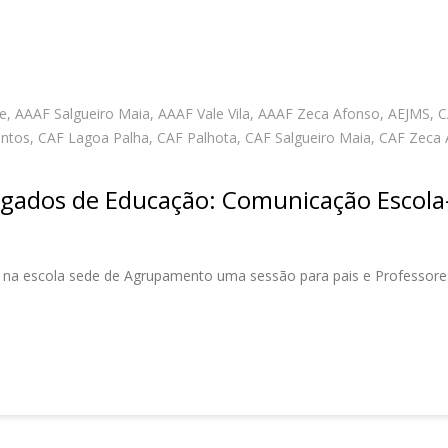
e
,
AAAF Salgueiro Maia
,
AAAF Vale Vila
,
AAAF Zeca Afonso
,
AEJMS
,
C
antos
,
CAF Lagoa Palha
,
CAF Palhota
,
CAF Salgueiro Maia
,
CAF Zeca 
egados de Educação: Comunicação Escola
rer na escola sede de Agrupamento uma sessão para pais e Professo