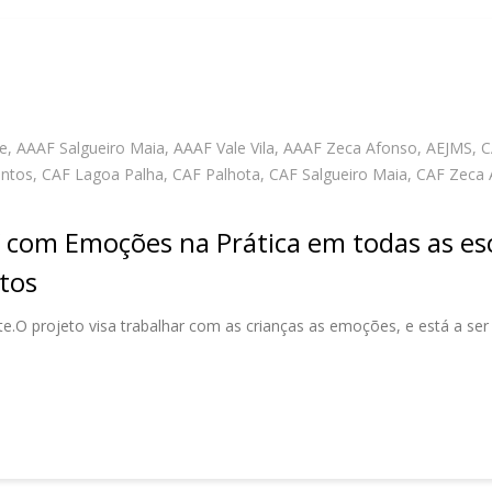
e
,
AAAF Salgueiro Maia
,
AAAF Vale Vila
,
AAAF Zeca Afonso
,
AEJMS
,
C
antos
,
CAF Lagoa Palha
,
CAF Palhota
,
CAF Salgueiro Maia
,
CAF Zeca 
” com Emoções na Prática em todas as e
ntos
ite.O projeto visa trabalhar com as crianças as emoções, e está a se