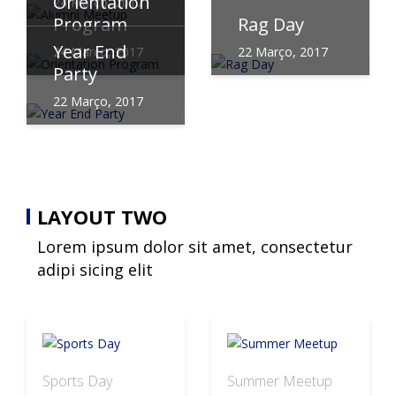
Orientation
24 Março, 2017
Program
Rag Day
Year End
24 Março, 2017
22 Março, 2017
Party
22 Março, 2017
LAYOUT TWO
Lorem ipsum dolor sit amet, consectetur
adipi sicing elit
Sports Day
Summer Meetup