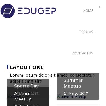
HOME
ESCOLAS
CONTACTOS
LAYOUT ONE
Lorem ipsum dolor sit amet, consectetur
Summer
adipi sicing elit
Sports Day
Meetup
Alumni
24 Março, 2017
24 Março, 2017
Meetup