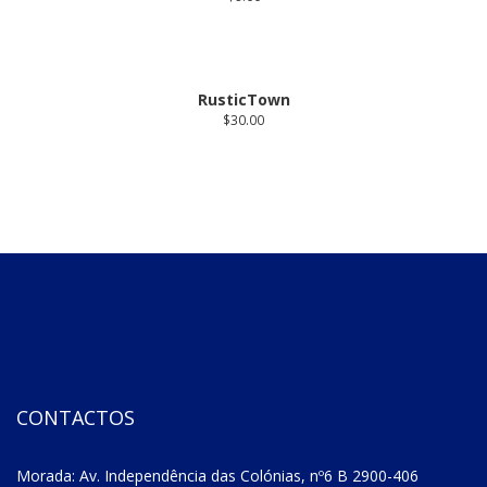
RusticTown
$
30.00
CONTACTOS
Morada: Av. Independência das Colónias, nº6 B 2900-406