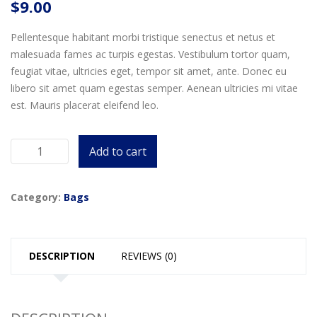
$
9.00
Pellentesque habitant morbi tristique senectus et netus et
malesuada fames ac turpis egestas. Vestibulum tortor quam,
feugiat vitae, ultricies eget, tempor sit amet, ante. Donec eu
libero sit amet quam egestas semper. Aenean ultricies mi vitae
est. Mauris placerat eleifend leo.
Add to cart
DUFFLE
BACK
quantity
Category:
Bags
DESCRIPTION
REVIEWS (0)