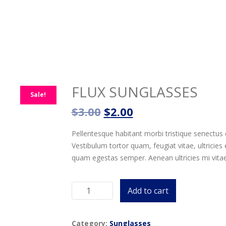
FLUX SUNGLASSES
Sale!
$
3.00
$
2.00
Pellentesque habitant morbi tristique senectus
Vestibulum tortor quam, feugiat vitae, ultricies
quam egestas semper. Aenean ultricies mi vitae 
Add to cart
Flux
Sunglasses
quantity
Category:
Sunglasses