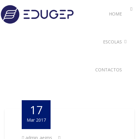
HOME
ESCOLAS
CONTACTOS
17
Mar 2017
admin_aejms