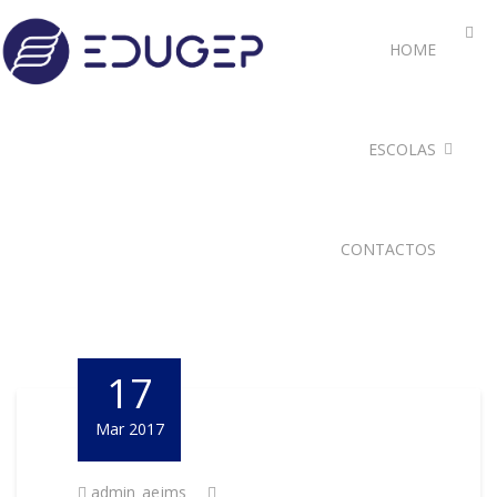
HOME
ESCOLAS
CONTACTOS
17
Mar 2017
admin_aejms