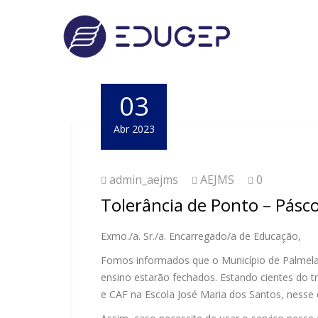
03
Abr 2023
admin_aejms
AEJMS
0
Tolerância de Ponto – Pásc
Exmo./a. Sr./a. Encarregado/a de Educação,
Fomos informados que o Município de Palmela d
ensino estarão fechados. Estando cientes do 
e CAF na Escola José Maria dos Santos, nesse 