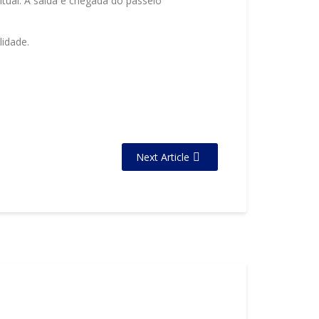
itual. A saída e chegada do passeio
lidade.
Next Article