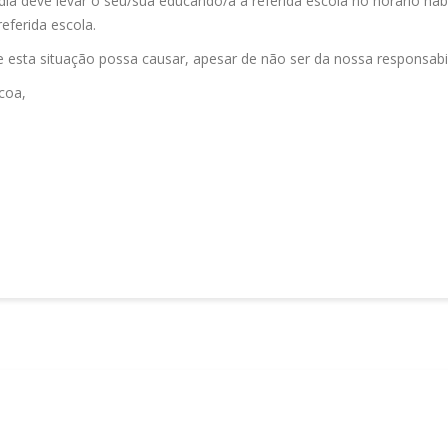
dia deve levar o seu/sua educando/a à referida escola no horário hab
eferida escola.
 esta situação possa causar, apesar de não ser da nossa responsabi
coa,