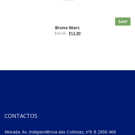
Sale!
Bruno Marc
$
15.00
$
12.00
CONTACTOS
Morada: Av. Independência das Colónias, nº6 B 2900-406