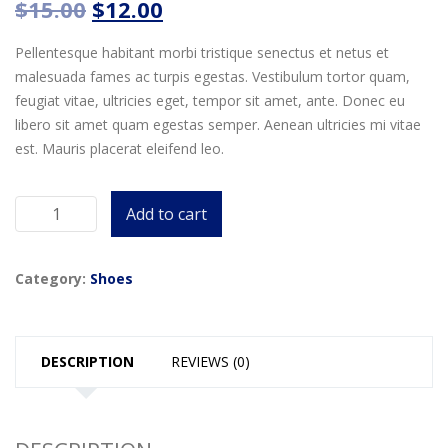
$
15.00
$
12.00
Pellentesque habitant morbi tristique senectus et netus et
malesuada fames ac turpis egestas. Vestibulum tortor quam,
feugiat vitae, ultricies eget, tempor sit amet, ante. Donec eu
libero sit amet quam egestas semper. Aenean ultricies mi vitae
est. Mauris placerat eleifend leo.
Add to cart
Bruno
HOMME
quantity
Category:
Shoes
DESCRIPTION
REVIEWS (0)