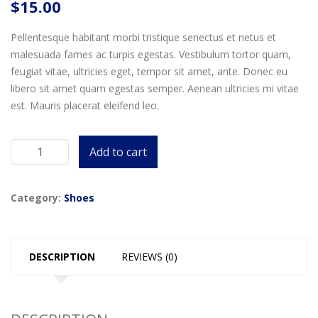
$
15.00
Pellentesque habitant morbi tristique senectus et netus et
malesuada fames ac turpis egestas. Vestibulum tortor quam,
feugiat vitae, ultricies eget, tempor sit amet, ante. Donec eu
libero sit amet quam egestas semper. Aenean ultricies mi vitae
est. Mauris placerat eleifend leo.
Add to cart
JACKSHIBO
quantity
Category:
Shoes
DESCRIPTION
REVIEWS (0)