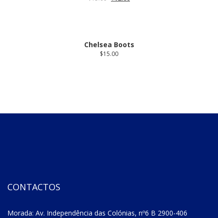
Chelsea Boots
$
15.00
CONTACTOS
Morada: Av. Independência das Colónias, nº6 B 2900-406