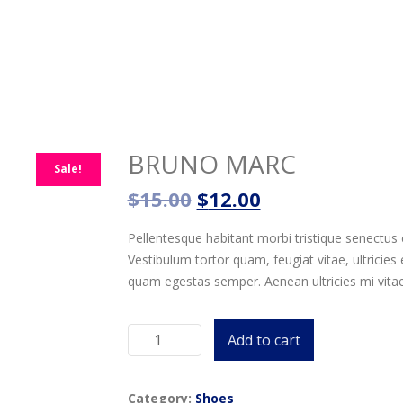
BRUNO MARC
Sale!
$
15.00
$
12.00
Pellentesque habitant morbi tristique senectus
Vestibulum tortor quam, feugiat vitae, ultricies
quam egestas semper. Aenean ultricies mi vitae 
Add to cart
Bruno
Marc
quantity
Category:
Shoes