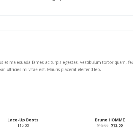
us et malesuada fames ac turpis egestas. Vestibulum tortor quam, feugi
ultricies mi vitae est. Mauris placerat eleifend leo.
Lace-Up Boots
Bruno HOMME
$
15.00
$
15.00
$
12.00