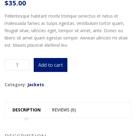
$
35.00
Pellentesque habitant morbi tristique senectus et netus et
malesuada fames ac turpis egestas. Vestibulum tortor quam,
feugiat vitae, ultricies eget, tempor sit amet, ante. Donec eu
libero sit amet quam egestas semper. Aenean ultricies mi vitae
est. Mauris placerat eleifend leo.
Add to cart
Kiwen
Men's
Autumn
Category:
Jackets
quantity
DESCRIPTION
REVIEWS (0)