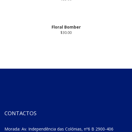
Floral Bomber
$
30.00
CONTACTOS
Morada: Av. Independência das Colónias, nº6 B 2900-406