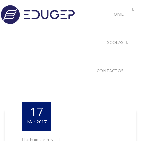
HOME
ESCOLAS
CONTACTOS
17
Mar 2017
admin_aejms