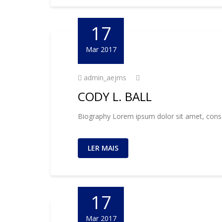
17
Mar 2017
admin_aejms
CODY L. BALL
Biography Lorem ipsum dolor sit amet, consec
LER MAIS
17
Mar 2017