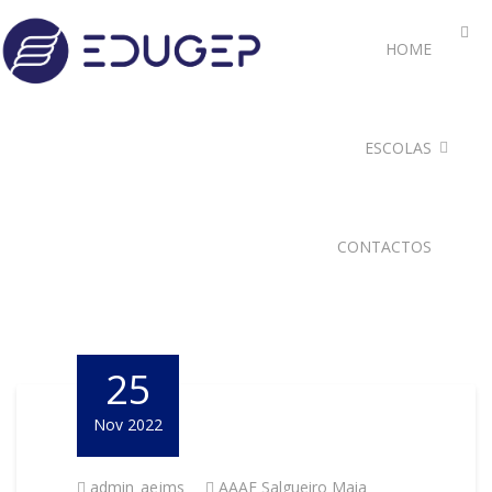
HOME
ESCOLAS
CONTACTOS
25
Nov 2022
admin_aejms
AAAF Salgueiro Maia