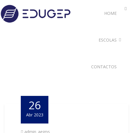
HOME
ESCOLAS
CONTACTOS
26
Abr 2023
admin_aejms