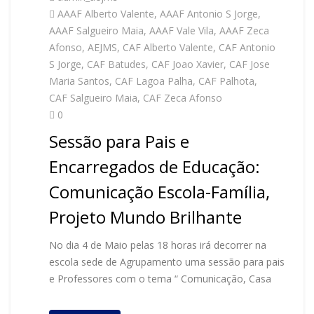
AAAF Alberto Valente
,
AAAF Antonio S Jorge
,
AAAF Salgueiro Maia
,
AAAF Vale Vila
,
AAAF Zeca
Afonso
,
AEJMS
,
CAF Alberto Valente
,
CAF Antonio
S Jorge
,
CAF Batudes
,
CAF Joao Xavier
,
CAF Jose
Maria Santos
,
CAF Lagoa Palha
,
CAF Palhota
,
CAF Salgueiro Maia
,
CAF Zeca Afonso
0
Sessão para Pais e
Encarregados de Educação:
Comunicação Escola-Família,
Projeto Mundo Brilhante
No dia 4 de Maio pelas 18 horas irá decorrer na
escola sede de Agrupamento uma sessão para pais
e Professores com o tema “ Comunicação, Casa