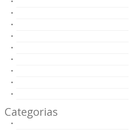
Junho 2023
Abril 2023
Março 2023
Fevereiro 2023
Janeiro 2023
Dezembro 2022
Novembro 2022
Outubro 2022
Dezembro 2016
Categorias
AAAF Alberto Valente