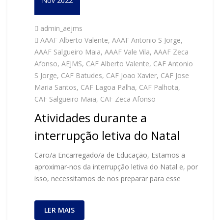
Nov 2022
admin_aejms
AAAF Alberto Valente
,
AAAF Antonio S Jorge
,
AAAF Salgueiro Maia
,
AAAF Vale Vila
,
AAAF Zeca
Afonso
,
AEJMS
,
CAF Alberto Valente
,
CAF Antonio
S Jorge
,
CAF Batudes
,
CAF Joao Xavier
,
CAF Jose
Maria Santos
,
CAF Lagoa Palha
,
CAF Palhota
,
CAF Salgueiro Maia
,
CAF Zeca Afonso
Atividades durante a
interrupção letiva do Natal
Caro/a Encarregado/a de Educação, Estamos a
aproximar-nos da interrupção letiva do Natal e, por
isso, necessitamos de nos preparar para esse
LER MAIS