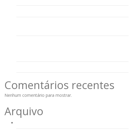
Informação provas de aferição
Sessão para Pais e Encarregados de Educação:
Comunicação Escola-Família, Projeto Mundo Brilhante
Projeto “Mundo Brilhante” com Emoções na Prática em
todas as escolas do Agrupamento de Escolas José Maria
dos Santos
Tolerância de Ponto – Páscoa
Comentários recentes
Nenhum comentário para mostrar.
Arquivo
Agosto 2023