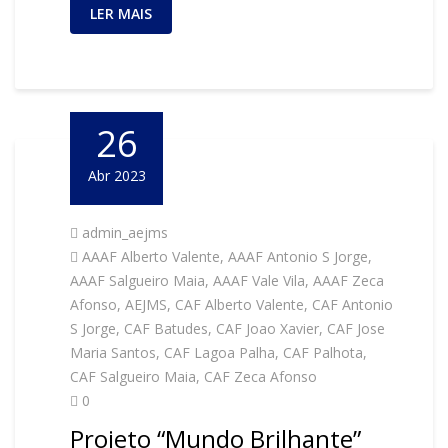
LER MAIS
26
Abr 2023
admin_aejms
AAAF Alberto Valente
,
AAAF Antonio S Jorge
,
AAAF Salgueiro Maia
,
AAAF Vale Vila
,
AAAF Zeca
Afonso
,
AEJMS
,
CAF Alberto Valente
,
CAF Antonio
S Jorge
,
CAF Batudes
,
CAF Joao Xavier
,
CAF Jose
Maria Santos
,
CAF Lagoa Palha
,
CAF Palhota
,
CAF Salgueiro Maia
,
CAF Zeca Afonso
0
Projeto “Mundo Brilhante”