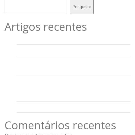
Pesquisar
Artigos recentes
Inscrição CAF 2° ciclo 23/24
Informação provas de aferição
Sessão para Pais e Encarregados de Educação:
Comunicação Escola-Família, Projeto Mundo Brilhante
Projeto “Mundo Brilhante” com Emoções na Prática em
todas as escolas do Agrupamento de Escolas José Maria
dos Santos
Tolerância de Ponto – Páscoa
Comentários recentes