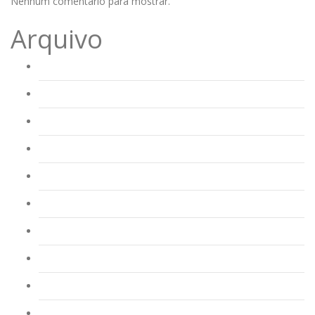
Nenhum comentário para mostrar.
Arquivo
Agosto 2023
Junho 2023
Abril 2023
Março 2023
Fevereiro 2023
Janeiro 2023
Dezembro 2022
Novembro 2022
Outubro 2022
Dezembro 2016