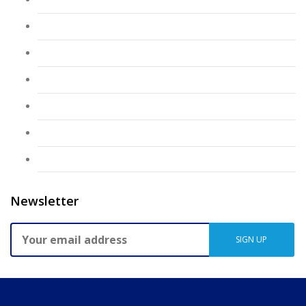
CAF Jose Maria Santos
CAF Lagoa Palha
CAF Palhota
CAF Salgueiro Maia
CAF Zeca Afonso
Sem categoria
Newsletter