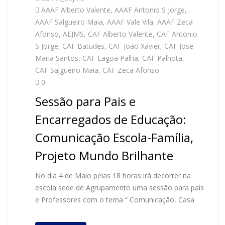
AAAF Alberto Valente
,
AAAF Antonio S Jorge
,
AAAF Salgueiro Maia
,
AAAF Vale Vila
,
AAAF Zeca
Afonso
,
AEJMS
,
CAF Alberto Valente
,
CAF Antonio
S Jorge
,
CAF Batudes
,
CAF Joao Xavier
,
CAF Jose
Maria Santos
,
CAF Lagoa Palha
,
CAF Palhota
,
CAF Salgueiro Maia
,
CAF Zeca Afonso
0
Sessão para Pais e
Encarregados de Educação:
Comunicação Escola-Família,
Projeto Mundo Brilhante
No dia 4 de Maio pelas 18 horas irá decorrer na
escola sede de Agrupamento uma sessão para pais
e Professores com o tema “ Comunicação, Casa