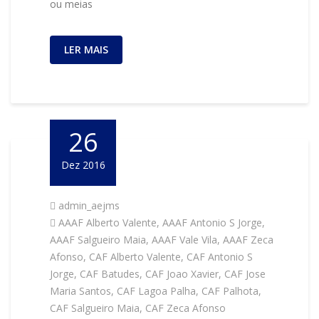
ou meias
LER MAIS
26
Dez 2016
admin_aejms
AAAF Alberto Valente
,
AAAF Antonio S Jorge
,
AAAF Salgueiro Maia
,
AAAF Vale Vila
,
AAAF Zeca
Afonso
,
CAF Alberto Valente
,
CAF Antonio S
Jorge
,
CAF Batudes
,
CAF Joao Xavier
,
CAF Jose
Maria Santos
,
CAF Lagoa Palha
,
CAF Palhota
,
CAF Salgueiro Maia
,
CAF Zeca Afonso