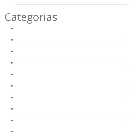
Categorias
AAAF Alberto Valente
AAAF Antonio S Jorge
AAAF Salgueiro Maia
AAAF Vale Vila
AAAF Zeca Afonso
AEJMS
CAF Alberto Valente
CAF Antonio S Jorge
CAF Batudes
CAF Joao Xavier