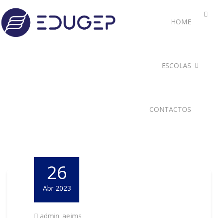
HOME
ESCOLAS
CONTACTOS
26
Abr 2023
admin_aejms