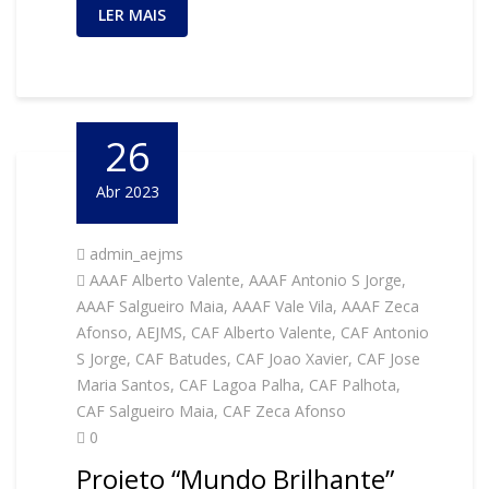
LER MAIS
26
Abr 2023
admin_aejms
AAAF Alberto Valente
,
AAAF Antonio S Jorge
,
AAAF Salgueiro Maia
,
AAAF Vale Vila
,
AAAF Zeca
Afonso
,
AEJMS
,
CAF Alberto Valente
,
CAF Antonio
S Jorge
,
CAF Batudes
,
CAF Joao Xavier
,
CAF Jose
Maria Santos
,
CAF Lagoa Palha
,
CAF Palhota
,
CAF Salgueiro Maia
,
CAF Zeca Afonso
0
Projeto “Mundo Brilhante”