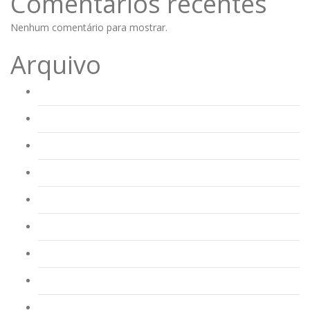
Comentários recentes
Nenhum comentário para mostrar.
Arquivo
Agosto 2023
Junho 2023
Abril 2023
Março 2023
Fevereiro 2023
Janeiro 2023
Dezembro 2022
Novembro 2022
Outubro 2022