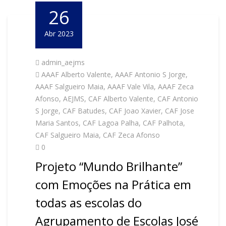
26
Abr 2023
admin_aejms
AAAF Alberto Valente
,
AAAF Antonio S Jorge
,
AAAF Salgueiro Maia
,
AAAF Vale Vila
,
AAAF Zeca
Afonso
,
AEJMS
,
CAF Alberto Valente
,
CAF Antonio
S Jorge
,
CAF Batudes
,
CAF Joao Xavier
,
CAF Jose
Maria Santos
,
CAF Lagoa Palha
,
CAF Palhota
,
CAF Salgueiro Maia
,
CAF Zeca Afonso
0
Projeto “Mundo Brilhante”
com Emoções na Prática em
todas as escolas do
Agrupamento de Escolas José