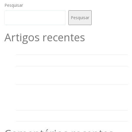
Pesquisar
Pesquisar
Artigos recentes
Inscrição CAF 2° ciclo 23/24
Informação provas de aferição
Sessão para Pais e Encarregados de Educação:
Comunicação Escola-Família, Projeto Mundo Brilhante
Projeto “Mundo Brilhante” com Emoções na Prática em
todas as escolas do Agrupamento de Escolas José Maria
dos Santos
Tolerância de Ponto – Páscoa