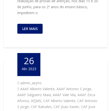
realização de provas de aferição, nos dias 15 e 20
de Junho, para os 2º anos do ensino básico,
impedirem o
LER MAIS
26
Abr 2023
admin_aejms
AAAF Alberto Valente
,
AAAF Antonio S Jorge
,
AAAF Salgueiro Maia
,
AAAF Vale Vila
,
AAAF Zeca
Afonso
,
AEJMS
,
CAF Alberto Valente
,
CAF Antonio
S Jorge
,
CAF Batudes
,
CAF Joao Xavier
,
CAF Jose