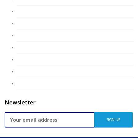
CAF Joao Xavier
CAF Jose Maria Santos
CAF Lagoa Palha
CAF Palhota
CAF Salgueiro Maia
CAF Zeca Afonso
Sem categoria
Newsletter