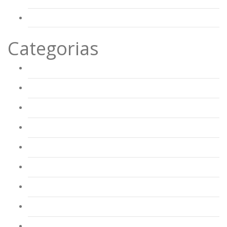
Dezembro 2016
Categorias
AAAF Alberto Valente
AAAF Antonio S Jorge
AAAF Salgueiro Maia
AAAF Vale Vila
AAAF Zeca Afonso
AEJMS
CAF Alberto Valente
CAF Antonio S Jorge
CAF Batudes